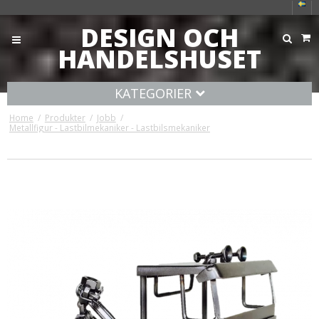
DESIGN OCH
HANDELSHUSET
KATEGORIER
Home
/
Produkter
/
Jobb
/
Metallfigur - Lastbilmekaniker - Lastbilsmekaniker