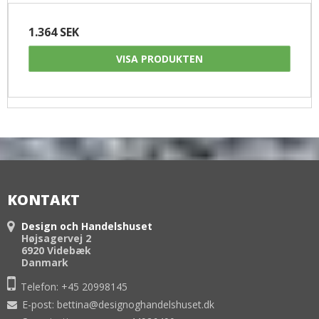
1.364 SEK
VISA PRODUKTEN
KONTAKT
Design och Handelshuset
Højsagervej 2
6920 Videbæk
Danmark
Telefon:
+45 20998145
E-post
:
bettina@designoghandelshuset.dk