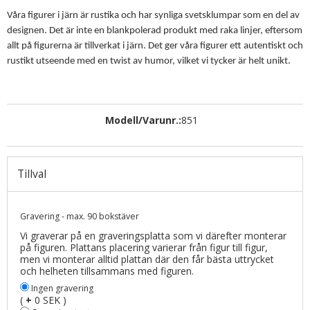
Våra figurer i järn är rustika och har synliga svetsklumpar som en del av
designen. Det är inte en blankpolerad produkt med raka linjer, eftersom
allt på figurerna är tillverkat i järn. Det ger våra figurer ett autentiskt och
rustikt utseende med en twist av humor, vilket vi tycker är helt unikt.
Modell/Varunr.:
851
Tillval
Gravering - max. 90 bokstäver
Vi graverar på en graveringsplatta som vi därefter monterar
på figuren. Plattans placering varierar från figur till figur,
men vi monterar alltid plattan där den får bästa uttrycket
och helheten tillsammans med figuren.
Ingen gravering
(
+
0 SEK )