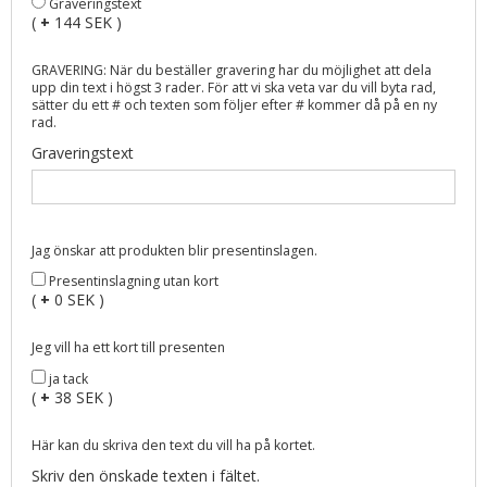
Graveringstext
(
+
144 SEK )
GRAVERING: När du beställer gravering har du möjlighet att dela
upp din text i högst 3 rader. För att vi ska veta var du vill byta rad,
sätter du ett # och texten som följer efter # kommer då på en ny
rad.
Graveringstext
Jag önskar att produkten blir presentinslagen.
Presentinslagning utan kort
(
+
0 SEK )
Jeg vill ha ett kort till presenten
ja tack
(
+
38 SEK )
Här kan du skriva den text du vill ha på kortet.
Skriv den önskade texten i fältet.