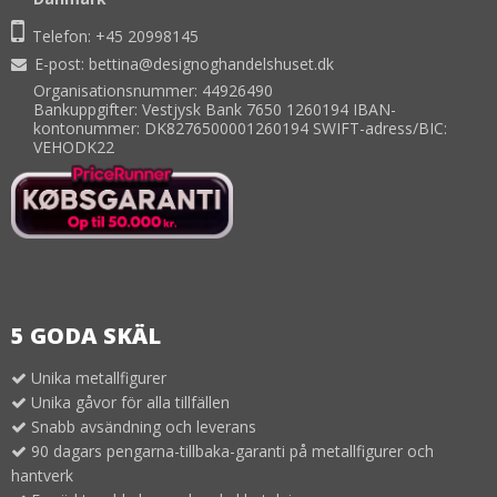
Telefon:
+45 20998145
E-post
:
bettina@designoghandelshuset.dk
Organisationsnummer: 44926490
Bankuppgifter: Vestjysk Bank 7650 1260194 IBAN-
kontonummer: DK8276500001260194 SWIFT-adress/BIC:
VEHODK22
5 GODA SKÄL
Unika metallfigurer
Unika gåvor för alla tillfällen
Snabb avsändning och leverans
90 dagars pengarna-tillbaka-garanti på metallfigurer och
hantverk