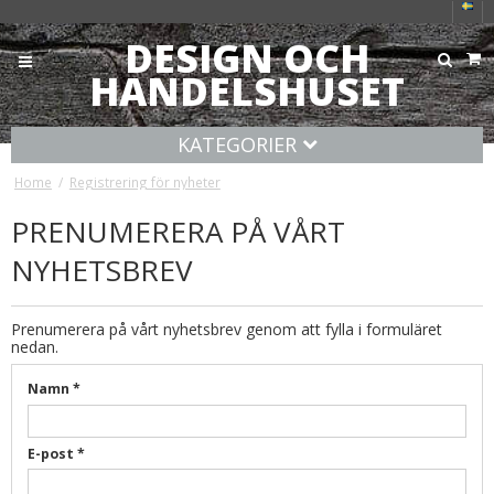
DESIGN OCH
HANDELSHUSET
KATEGORIER
Home
/
Registrering för nyheter
PRENUMERERA PÅ VÅRT
NYHETSBREV
Prenumerera på vårt nyhetsbrev genom att fylla i formuläret
nedan.
Namn
*
E-post
*