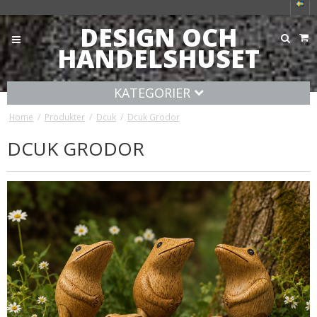
DESIGN OCH
HANDELSHUSET
KATEGORIER
Home
/
Produkter
/
Dcuk
/
Dcuk Grodor
DCUK GRODOR