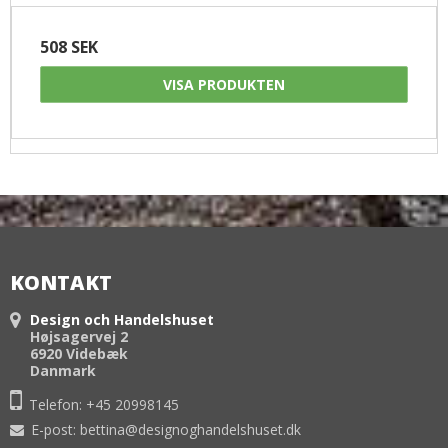
508 SEK
VISA PRODUKTEN
KONTAKT
Design och Handelshuset
Højsagervej 2
6920 Videbæk
Danmark
Telefon:
+45 20998145
E-post
:
bettina@designoghandelshuset.dk