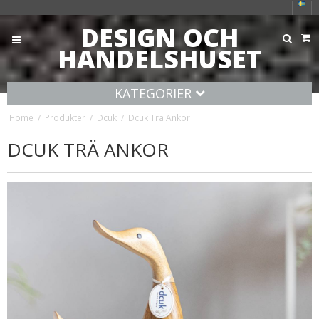
DESIGN OCH
HANDELSHUSET
KATEGORIER
Home
/
Produkter
/
Dcuk
/
Dcuk Trä Ankor
DCUK TRÄ ANKOR