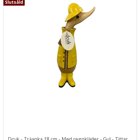
Slutsåld
Dcuk - Träanka 18 cm - Med regnkläder - Gul - Tittar