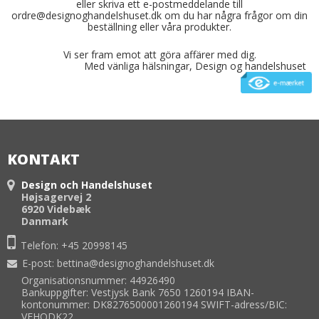
eller skriva ett e-postmeddelande till
ordre@designoghandelshuset.dk om du har några frågor om din
beställning eller våra produkter.
Vi ser fram emot att göra affärer med dig.
Med vänliga hälsningar, Design og handelshuset
KONTAKT
Design och Handelshuset
Højsagervej 2
6920 Videbæk
Danmark
Telefon:
+45 20998145
E-post
:
bettina@designoghandelshuset.dk
Organisationsnummer: 44926490
Bankuppgifter: Vestjysk Bank 7650 1260194 IBAN-
kontonummer: DK8276500001260194 SWIFT-adress/BIC:
VEHODK22