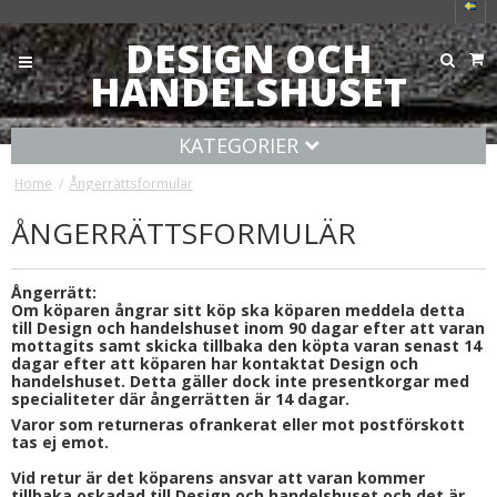
DESIGN OCH
HANDELSHUSET
KATEGORIER
Home
/
Ångerrättsformulär
ÅNGERRÄTTSFORMULÄR
Ångerrätt:
Om köparen ångrar sitt köp ska köparen meddela detta
till Design och handelshuset inom 90 dagar efter att varan
mottagits samt skicka tillbaka den köpta varan senast 14
dagar efter att köparen har kontaktat Design och
handelshuset. Detta gäller dock inte presentkorgar med
specialiteter där ångerrätten är 14 dagar.
Varor som returneras ofrankerat eller mot postförskott
tas ej emot.
Vid retur är det köparens ansvar att varan kommer
tillbaka oskadad till Design och handelshuset och det är