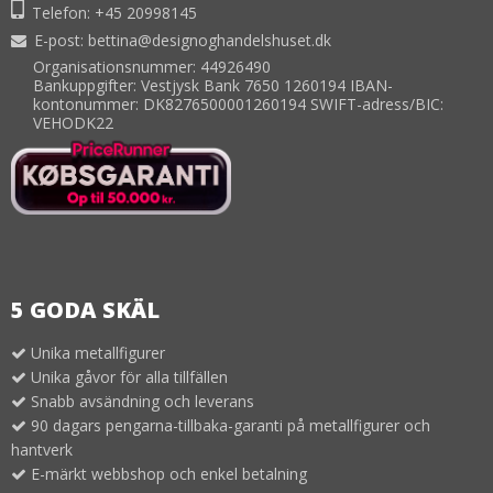
Telefon:
+45 20998145
E-post
:
bettina@designoghandelshuset.dk
Organisationsnummer: 44926490
Bankuppgifter: Vestjysk Bank 7650 1260194 IBAN-
kontonummer: DK8276500001260194 SWIFT-adress/BIC:
VEHODK22
5 GODA SKÄL
Unika metallfigurer
Unika gåvor för alla tillfällen
Snabb avsändning och leverans
90 dagars pengarna-tillbaka-garanti på metallfigurer och
hantverk
E-märkt webbshop och enkel betalning