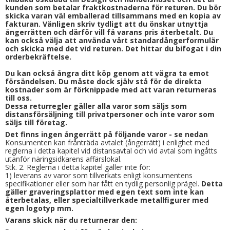
kunden som betalar fraktkostnaderna för returen. Du bör
skicka varan väl emballerad tillsammans med en kopia av
fakturan. Vänligen skriv tydligt att du önskar utnyttja
ångerrätten och därför vill få varans pris återbetalt. Du
kan också välja att använda vårt standardångerformulär
och skicka med det vid returen. Det hittar du bifogat i din
orderbekräftelse.
Du kan också ångra ditt köp genom att vägra ta emot
försändelsen. Du måste dock själv stå för de direkta
kostnader som är förknippade med att varan returneras
till oss.
Dessa returregler gäller alla varor som säljs som
distansförsäljning till privatpersoner och inte varor som
säljs till företag.
Det finns ingen ångerrätt på följande varor - se nedan
Konsumenten kan frånträda avtalet (ångerrätt) i enlighet med
reglerna i detta kapitel vid distansavtal och vid avtal som ingåtts
utanför näringsidkarens affärslokal.
Stk. 2. Reglerna i detta kapitel gäller inte för:
1) leverans av varor som tillverkats enligt konsumentens
specifikationer eller som har fått en tydlig personlig prägel.
Detta
gäller graveringsplattor med egen text som inte kan
återbetalas, eller specialtillverkade metallfigurer med
egen logotyp mm.
Varans skick när du returnerar den: