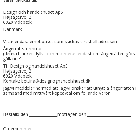
Design och handelshuset ApS
Højsagervej 2
6920 Videbæk
Danmark
Vi tar endast emot paket som skickas direkt till adressen.
Ångerrättsformulär
(denna blankett fylls i och returneras endast om ångerrätten görs
gällande)
Till Design og handelshuset ApS
Højsagervej 2
6920 Videbæk
Kontakt: bettina@designoghandelshuset.dk
Jag/vi meddelar härmed att jag/vi önskar att utnyttja ångerrätten i
samband med mitt/vårt köpeavtal om följande varor
Beställd den _______________mottagen den _______________________
Ordernummer _______________________________