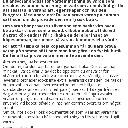
Du ansvarar endast för värdeminskning av varan som
orsakas av annan hantering än vad som är nödvändigt för
att fastställa varans art, egenskaper och hur den
fungerar. Med andra ord: Du kan prova varan på samma
sätt som om du provade den i en fysisk butik.
Om varan har provats utöver vad som beskrivits ovan
betraktar vi den som använd, vilket innebär att du vid
ångrat köp endast får tillbaka en del eller inget av
köpesumman, beroende på varans kommersiella värde.
För att få tillbaka hela köpesumman får du bara prova
varan på samma sätt som man kan göra i en fysisk butik.
Du får alltså prova varan men inte använda den.
Återbetalning av köpesumman
Om du ångrar ditt köp får du pengarna tillbaka. Om varan har
minskat i värde drar vi av det belopp som du ansvarar för.
Vi återbetalar alla betalningar som mottagits från dig, inklusive
leveranskostnader (dock inte extra leveranskostnader i de fall där
du har valt en annan leveransmetod än den billigaste
standardleveransen som vi erbjuder), senast 14 dagar från den
dag vi mottagit ditt meddelande om att du vill ångra avtalet.
Vi återför pengarna med samma betalningsmedel som du
använde vid köpet, såvida vi inte har kommit överens om något
annat.
Om du inte skickar oss dokumentation som visar att varan har
returnerats kan vi kan hålla inne betalningen tills vi har mottagit
varan.
Varan skickas till: