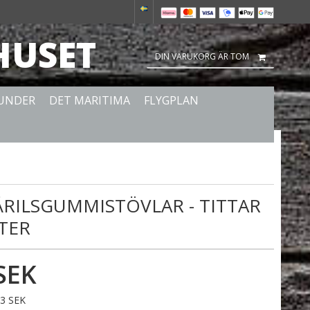
HUSET
DIN VARUKORG ÄR TOM
 UNDER
DET MARITIMA
FLYGPLAN
ÄRILSGUMMISTÖVLAR - TITTAR
TER
SEK
23 SEK