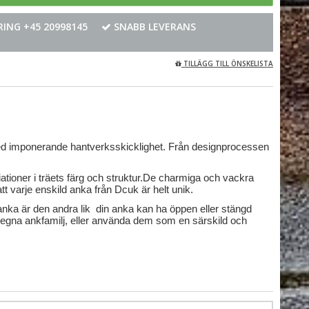
ING +45 20998145
SNABB LEVERANS
TILLÄGG TILL ÖNSKELISTA
 med imponerande hantverksskicklighet. Från designprocessen
ationer i träets färg och struktur.De charmiga och vackra
t varje enskild anka från Dcuk är helt unik.
anka är den andra lik din anka kan ha öppen eller stängd
es egna ankfamilj, eller använda dem som en särskild och