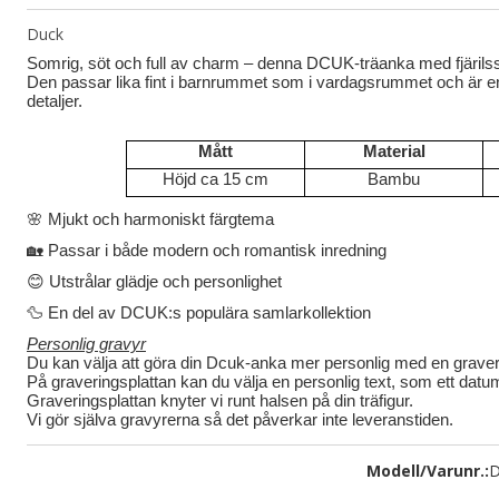
Duck
Somrig, söt och full av charm – denna DCUK-träanka med fjärilsstö
Den passar lika fint i barnrummet som i vardagsrummet och är en 
detaljer.
Mått
Material
Höjd ca 15 cm
Bambu
🌸
Mjukt och harmoniskt färgtema
🏡
Passar i både modern och romantisk inredning
😊
Utstrålar glädje och personlighet
🦆
En del av DCUK:s populära samlarkollektion
Personlig gravyr
Du kan välja att göra din Dcuk-anka mer personlig med en graverin
På graveringsplattan kan du välja en personlig text, som ett datum 
Graveringsplattan knyter vi runt halsen på din träfigur.
Vi gör själva gravyrerna så det påverkar inte leveranstiden.
Modell/Varunr.:
D