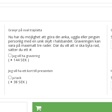
Gravyr på oval träplatta
Nu har du möjlighet att göra din anka, uggla eller pingvin
personlig med en unik skylt i halsbandet. Graveringen kan
vara på maximalt tre rader. Där du vill att vi ska byta rad,
sätter du ett #.
Jag vill ha gravering
(
+
144 SEK )
Jeg vill ha ett kort till presenten
ja tack
(
+
38 SEK )