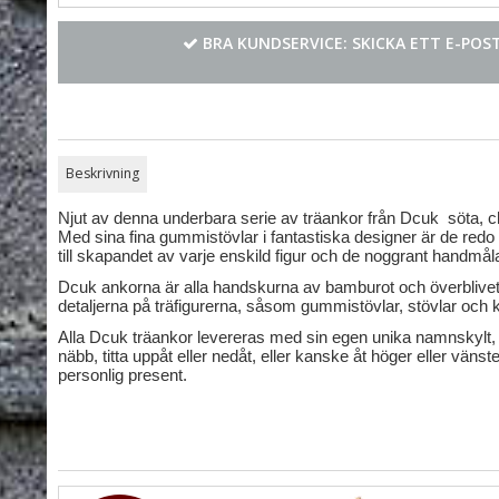
BRA KUNDSERVICE: SKICKA ETT E-PO
Beskrivning
Njut av denna underbara serie av träankor från Dcuk söta, cha
Med sina fina gummistövlar i fantastiska designer är de red
till skapandet av varje enskild figur och de noggrant handmål
Dcuk ankorna är alla handskurna av bamburot och överblivet r
detaljerna på träfigurerna, såsom gummistövlar, stövlar och k
Alla Dcuk träankor levereras med sin egen unika namnskylt, s
näbb, titta uppåt eller nedåt, eller kanske åt höger eller v
personlig present.