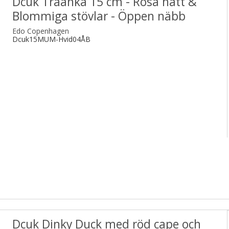
Dcuk Träanka 15 cm - Rosa hatt &
Blommiga stövlar - Öppen näbb
Edo Copenhagen
Dcuk15MUM-Hvid04ÅB
Dcuk Dinky Duck med röd cape och