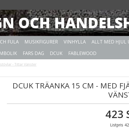
GN OCH HANDELS
OCH FULA
MUSIKFIGURER
VINHYLLA
ALLT MED HJUL
YMBOLIK
FARS DAG
DCUK
FABLEWOOD
övlar - Tittar Vänster
DCUK TRÄANKA 15 CM - MED FJ
VÄNS
423 
Listpris 4