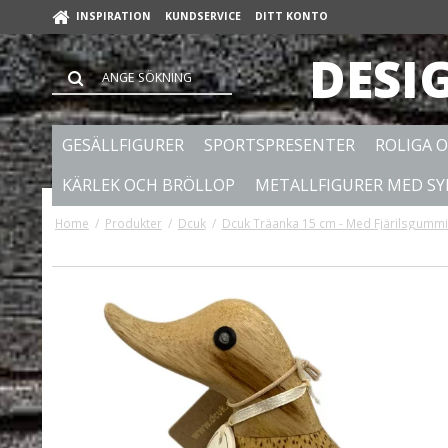
INSPIRATION
KUNDSERVICE
DITT KONTO
DESI
GESÄLLFIGURER
SPORTSPRESENTER
ROLIGA 
KÄRLEK OCH BRÖLLOP
METALLFIGURER MED S
Home
/
Produkter
/
Dcuk
/
Dcuk Träanka 15 cm - Med Fjärilsgummist