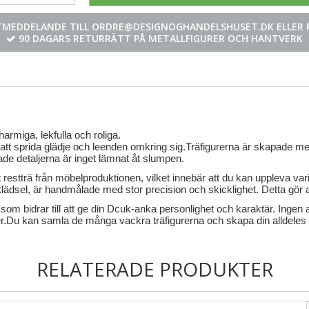
STMEDDELANDE TILL ORDRE@DESIGNOGHANDELSHUSET.DK ELLER R
90 DAGARS RETURRÄTT PÅ METALLFIGURER OCH HANTVERK
rmiga, lekfulla och roliga.
o att sprida glädje och leenden omkring sig.Träfigurerna är skapade
ade detaljerna är inget lämnat åt slumpen.
estträ från möbelproduktionen, vilket innebär att du kan uppleva vari
lädsel, är handmålade med stor precision och skicklighet. Detta gör at
om bidrar till att ge din Dcuk-anka personlighet och karaktär. Ingen 
änster.Du kan samla de många vackra träfigurerna och skapa din alldel
RELATERADE PRODUKTER