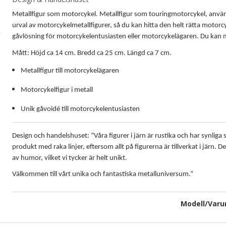
Metallfigur som motorcykel. Metallfigur som touringmotorcykel, använd
urval av motorcykelmetallfigurer, så du kan hitta den helt rätta moto
gåvlösning för motorcykelentusiasten eller motorcykelägaren. Du kan m
Mått: Höjd ca 14 cm. Bredd ca 25 cm. Längd ca 7 cm.
Metallfigur till motorcykelägaren
Motorcykelfigur i metall
Unik gåvoidé till motorcykelentusiasten
Design och handelshuset: ”Våra figurer i järn är rustika och har synlig
produkt med raka linjer, eftersom allt på figurerna är tillverkat i järn. 
av humor, vilket vi tycker är helt unikt.
Välkommen till vårt unika och fantastiska metalluniversum.”
Modell/Varun