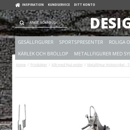
INSPIRATION
KUNDSERVICE
DITT KONTO
DESI
GESÄLLFIGURER
SPORTSPRESENTER
ROLIGA 
KÄRLEK OCH BRÖLLOP
METALLFIGURER MED S
Home
/
Produkter
/
Allt med hjul under
/
Metallfigur motorcykel - T