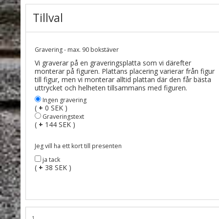
Tillval
Gravering - max. 90 bokstäver
Vi graverar på en graveringsplatta som vi därefter
monterar på figuren. Plattans placering varierar från figur
till figur, men vi monterar alltid plattan där den får bästa
uttrycket och helheten tillsammans med figuren.
Ingen gravering
(
+
0 SEK )
Graveringstext
(
+
144 SEK )
Jeg vill ha ett kort till presenten
ja tack
(
+
38 SEK )