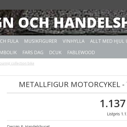
GN OCH HANDELS
OCH FULA
MUSIKFIGURER
VINHYLLA
ALLT MED HJUL
YMBOLIK
FARS DAG
DCUK
FABLEWOOD
ouring collection bike
METALLFIGUR MOTORCYKEL -
1.137
Listpris 1.
Design & Handelshuset