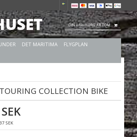
HUSET
DIN VARUKORG ÄR TOM
 UNDER
DET MARITIMA
FLYGPLAN
 TOURING COLLECTION BIKE
 SEK
137 SEK